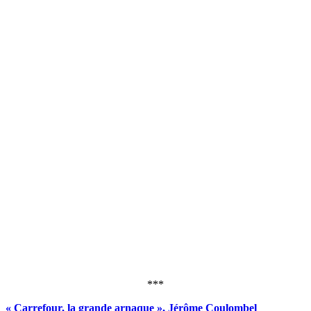
***
« Carrefour, la grande arnaque », Jérôme Coulombel